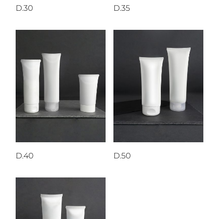
D.30
D.35
D.40
D.50