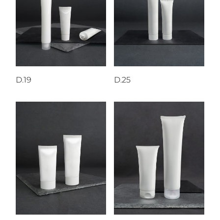
D.19
D.25