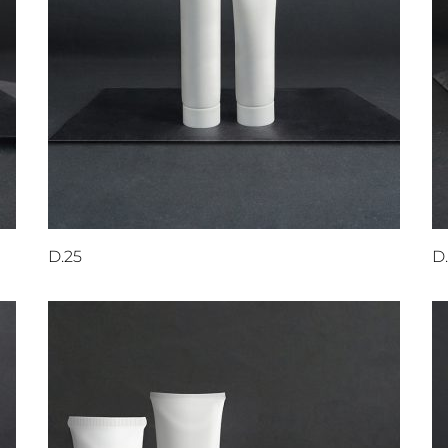
D.25
D