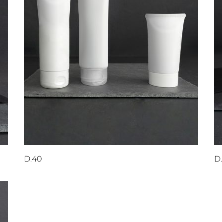
D.40
D