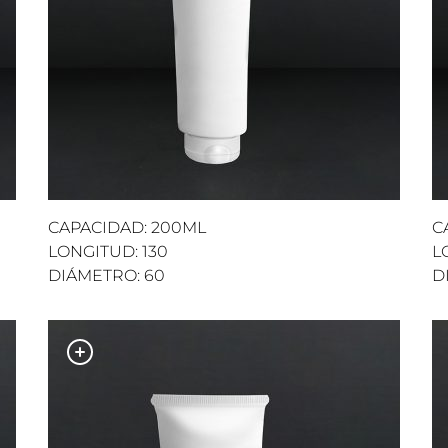
CAPACIDAD: 200ML
C
LONGITUD: 130
L
DIÁMETRO: 60
D