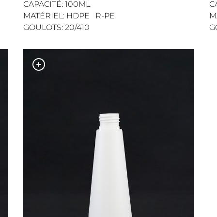
CAPACITÉ: 100ML
C
MATÉRIEL: HDPE R-PE
M
GOULOTS: 20/410
G